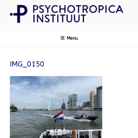
Ga
naar
de
inhoud
Psychotropica
Menu
IMG_0150