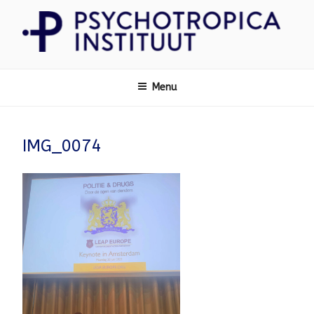
Ga
naar
de
inhoud
Psychotropica
Menu
IMG_0074