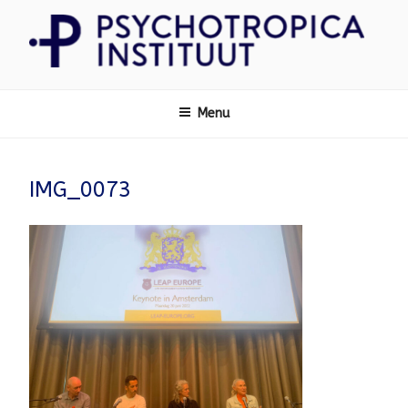
Ga
naar
de
inhoud
Psychotropica
Menu
IMG_0073