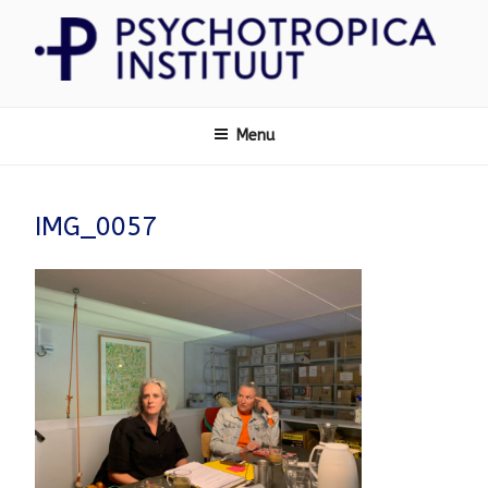
Ga
naar
de
inhoud
Psychotropica
Menu
IMG_0057