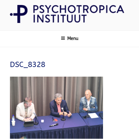
Ga
naar
de
inhoud
Psychotropica
Menu
DSC_8328