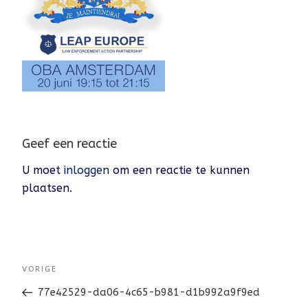
Geef een reactie
U moet
inloggen
om een reactie te kunnen
plaatsen.
BERICHTNAVIGATIE
Vorig
VORIGE
bericht
77e42529-da06-4c65-b981-d1b992a9f9ed