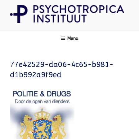
Ga
naar
de
inhoud
Psychotropica
Menu
77e42529-da06-4c65-b981-
d1b992a9f9ed