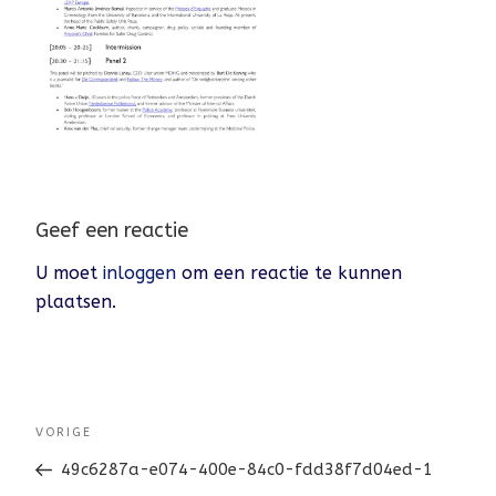
Geef een reactie
U moet
inloggen
om een reactie te kunnen
plaatsen.
BERICHTNAVIGATIE
Vorig
VORIGE
bericht
49c6287a-e074-400e-84c0-fdd38f7d04ed-1