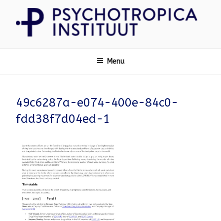
Ga
naar
de
inhoud
Psychotropica
Menu
49c6287a-e074-400e-84c0-
fdd38f7d04ed-1