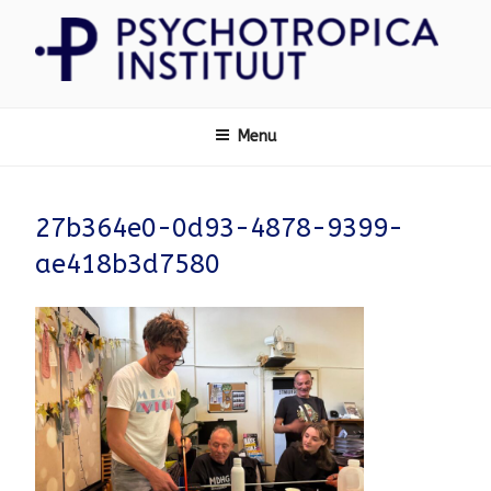
Ga
naar
de
inhoud
Psychotropica
Menu
27b364e0-0d93-4878-9399-
ae418b3d7580