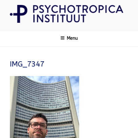
Ga
naar
de
inhoud
Psychotropica
Menu
IMG_7347