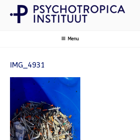
Ga
naar
de
inhoud
Psychotropica
Menu
IMG_4931