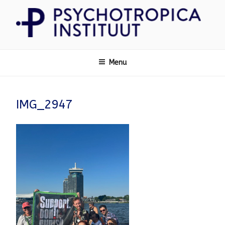
Ga
naar
de
inhoud
Psychotropica
Menu
IMG_2947