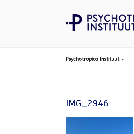
Ga
naar
de
inhoud
Psychotropica
Psychotropica Instituut
IMG_2946