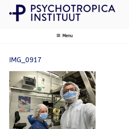
Ga
naar
de
inhoud
Psychotropica
Menu
IMG_0917