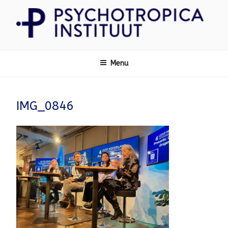
Ga
naar
de
inhoud
Psychotropica
Menu
IMG_0846