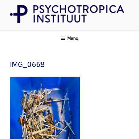
Ga
naar
de
inhoud
Psychotropica
Menu
IMG_0668