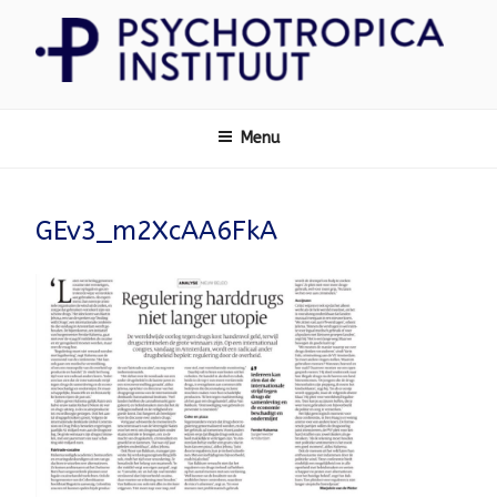
Ga
naar
de
inhoud
Psychotropica
Menu
GEv3_m2XcAA6FkA