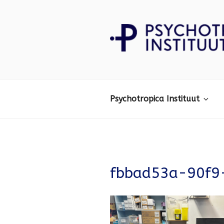
Ga
naar
de
inhoud
Psychotropica
Psychotropica Instituut
fbbad53a-90f9